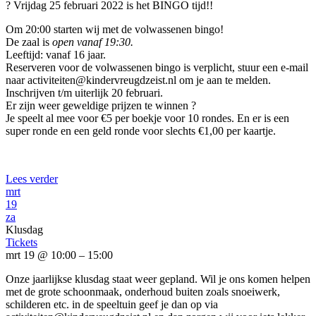
? Vrijdag 25 februari 2022 is het BINGO tijd!!
Om 20:00 starten wij met de volwassenen bingo!
De zaal is
open vanaf 19:30.
Leeftijd: vanaf 16 jaar.
Reserveren voor de volwassenen bingo is verplicht, stuur een e-mail
naar activiteiten@kindervreugdzeist.nl om je aan te melden.
Inschrijven t/m uiterlijk 20 februari.
Er zijn weer geweldige prijzen te winnen ?
Je speelt al mee voor €5 per boekje voor 10 rondes. En er is een
super ronde en een geld ronde voor slechts €1,00 per kaartje.
Lees verder
mrt
19
za
Klusdag
Tickets
mrt 19 @ 10:00 – 15:00
Onze jaarlijkse klusdag staat weer gepland. Wil je ons komen helpen
met de grote schoonmaak, onderhoud buiten zoals snoeiwerk,
schilderen etc. in de speeltuin geef je dan op via