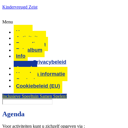
Kindervreugd Zeist
Menu
Home
Activiteiten
Formulieren
Fotoalbum
Info
Privacybeleid
Agenda
Huurders informatie
Contact
Cookiebeleid (EU)
Inclusieve Speeltuin Samen Spelen!
Agenda
Voor activiteiten kunt u zichzelf opgeven via :