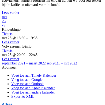
activiteiten@kinderveugdzeist.nl en dan zorgen wij voor iets lekker
bij de koffie en uiteraard voor de lunch!
Lees verder
mrt
25
vr
Kinderbingo
Tickets
mrt 25 @ 18:30 – 19:35
Lees verder
Volwassenen Bingo
Tickets
mrt 25 @ 20:00 – 22:45
Lees verder
september 2021 – maart 2022
sep 2021 – mrt 2022
Abonneer
Voeg toe aan Timely Kalender
Voeg toe aan Google
Voeg toe aan Outlook
Voeg toe aan Apple Kalender
Voeg toe aan andere kalender
Export to XML
Adres