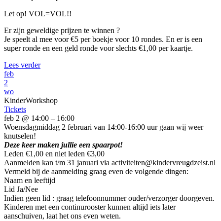
Let op! VOL=VOL!!
Er zijn geweldige prijzen te winnen ?
Je speelt al mee voor €5 per boekje voor 10 rondes. En er is een
super ronde en een geld ronde voor slechts €1,00 per kaartje.
Lees verder
feb
2
wo
KinderWorkshop
Tickets
feb 2 @ 14:00 – 16:00
Woensdagmiddag 2 februari van 14:00-16:00 uur gaan wij weer
knutselen!
Deze keer maken jullie een spaarpot!
Leden €1,00 en niet leden €3,00
Aanmelden kan t/m 31 januari via activiteiten@kindervreugdzeist.nl
Vermeld bij de aanmelding graag even de volgende dingen:
Naam en leeftijd
Lid Ja/Nee
Indien geen lid : graag telefoonnummer ouder/verzorger doorgeven.
Kinderen met een continurooster kunnen altijd iets later
aanschuiven, laat het ons even weten.