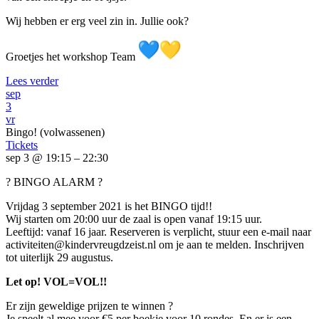
Wij hebben er erg veel zin in. Jullie ook?
Groetjes het workshop Team
Lees verder
sep
3
vr
Bingo! (volwassenen)
Tickets
sep 3 @ 19:15 – 22:30
? BINGO ALARM ?
Vrijdag 3 september 2021 is het BINGO tijd!!
Wij starten om 20:00 uur de zaal is open vanaf 19:15 uur.
Leeftijd: vanaf 16 jaar. Reserveren is verplicht, stuur een e-mail naar
activiteiten@kindervreugdzeist.nl om je aan te melden. Inschrijven
tot uiterlijk 29 augustus.
Let op! VOL=VOL!!
Er zijn geweldige prijzen te winnen ?
Je speelt al mee voor €5 per boekje voor 10 rondes. En er is een