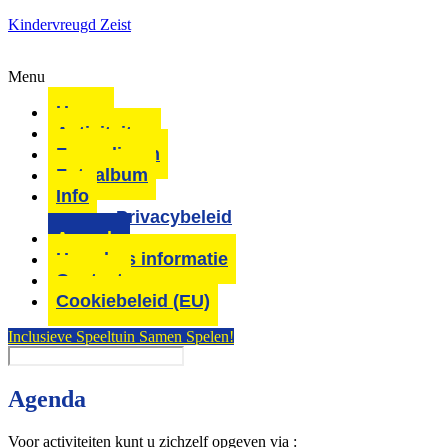
Kindervreugd Zeist
Menu
Home
Activiteiten
Formulieren
Fotoalbum
Info
Privacybeleid
Agenda
Huurders informatie
Contact
Cookiebeleid (EU)
Inclusieve Speeltuin Samen Spelen!
Agenda
Voor activiteiten kunt u zichzelf opgeven via :